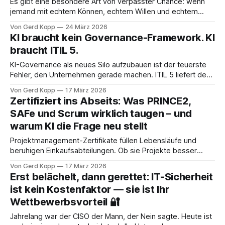
Es gibt eine besondere Art von verpasster Chance: wenn
jemand mit echtem Können, echtem Willen und echtem
Einsatz in eine Organisation kommt – und trotzdem nicht
Von Gerd Kopp
24 März 2026
liefern kann. Nicht wegen ihm. Wegen dem, was ihn umgab.
KI braucht kein Governance-Framework. KI
Nur wird das selten so benannt. Ich sehe dieses Muster
braucht ITIL 5.
regelmäßig in Unternehmen, die schnell
KI-Governance als neues Silo aufzubauen ist der teuerste
Fehler, den Unternehmen gerade machen. ITIL 5 liefert den
strukturellen Rahmen — wer ihn ignoriert, baut zweimal.
Von Gerd Kopp
17 März 2026
Zertifiziert ins Abseits: Was PRINCE2,
SAFe und Scrum wirklich taugen – und
warum KI die Frage neu stellt
Projektmanagement-Zertifikate füllen Lebensläufe und
beruhigen Einkaufsabteilungen. Ob sie Projekte besser
machen, ist eine völlig andere Frage. Und jetzt, wo KI die
Von Gerd Kopp
17 März 2026
Arbeit neu verteilt, wird aus einer alten Branchendebatte
Erst belächelt, dann gerettet: IT-Sicherheit
eine strategische.
ist kein Kostenfaktor — sie ist Ihr
Wettbewerbsvorteil 🔐
Jahrelang war der CISO der Mann, der Nein sagte. Heute ist