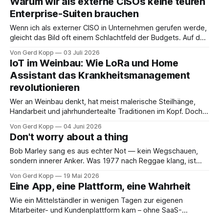
Warum wir als externe CISOs keine teuren
ohne Kompromisse.
Enterprise-Suiten brauchen
Wenn ich als externer CISO in Unternehmen gerufen werde,
gleicht das Bild oft einem Schlachtfeld der Budgets. Auf der
einen Seite drücken regulatorische Deadlines wie NIS2 oder
Von Gerd Kopp
03 Juli 2026
DORA, auf der anderen Seite verlangen die
IoT im Weinbau: Wie LoRa und Home
Bedrohungslandschaft und die Geschäftsführung maximale
Assistant das Krankheitsmanagement
Resilienz. Und mitten im Kreuzfeuer? Heerscharen von
revolutionieren
Software-Vertrieblern, die meinen
Wer an Weinbau denkt, hat meist malerische Steilhänge,
Handarbeit und jahrhundertealte Traditionen im Kopf. Doch
der Klimawandel und der Druck, Pflanzenschutzmittel im
Von Gerd Kopp
04 Juni 2026
Sinne des integrierten und biologischen Weinbaus maximal
Don't worry about a thing
effizient einzusetzen, zwingen uns zu neuen Wegen. Die
Antwort liegt nicht mehr nur im Bauchgefühl, sondern in
Bob Marley sang es aus echter Not — kein Wegschauen,
datengetriebenen Entscheidungen direkt aus
sondern innerer Anker. Was 1977 nach Reggae klang, ist
heute das präziseste Modell für Unternehmensresilienz:
Von Gerd Kopp
19 Mai 2026
Kraft aus Selbstbestimmtheit, nicht aus Hoffnung.
Eine App, eine Plattform, eine Wahrheit
Wie ein Mittelständler in wenigen Tagen zur eigenen
Mitarbeiter- und Kundenplattform kam – ohne SaaS-