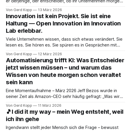
er derjenige, der entscheidet, ob Ihr Unternehmen morgen
noch wettbewerbsfähig ist. Warum IT-Sicherheit aufgehört
Von Gerd Kopp
13 März 2026
hat, ein Kostenfaktor zu sein — und was das für den
Innovation ist kein Projekt. Sie ist eine
Mittelstand bedeutet.
Haltung — Open Innovation im Innovation
Lab erlebbar.
Viele Unternehmen wissen, dass sich etwas verändert. Sie
lesen es. Sie hören es. Sie spüren es in Gesprächen mit
Kunden, in der Suche nach Fachkräften, im Verhalten ihrer
Von Gerd Kopp
12 März 2026
Mitbewerber. Und trotzdem passiert — nichts. Nicht aus
Automatisierung trifft KI: Was Entscheider
Gleichgültigkeit. Sondern weil das Gefühl dominiert: Wenn
jetzt wissen müssen – und warum das
wir damit anfangen, müssen wir es auch zu
Wissen von heute morgen schon veraltet
sein kann
Eine Momentaufnahme – März 2026 Jeff Bezos wurde in
seiner Zeit als Amazon-CEO sehr häufig gefragt: „Was wird
sich in den nächsten zehn Jahren verändern?" Seine
Von Gerd Kopp
11 März 2026
Antwort darauf war stets dieselbe – und sie überraschte:
🎵I did it my way – mein Weg entsteht, weil
Das sei nicht die wichtige Frage. Die wichtige Frage laute:
ich ihn gehe
Was wird sich in den
Irgendwann stellt jeder Mensch sich die Frage – bewusst