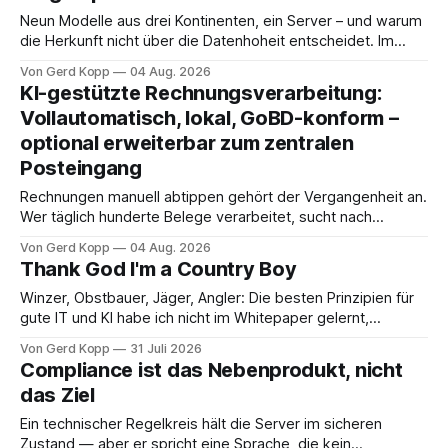
gelesen. Nur eines weiß
Neun Modelle aus drei Kontinenten, ein Server – und warum
die Herkunft nicht über die Datenhoheit entscheidet. Im
Innovation Lab validieren wir lokale Sprachmodelle nach
Von Gerd Kopp
04 Aug. 2026
Einsatzzweck: Welches Modell löst welche Aufgabe mit der
KI-gestützte Rechnungsverarbeitung:
besten Balance aus Qualität, Geschwindigkeit und
Vollautomatisch, lokal, GoBD-konform –
Ressourcenbedarf? Nicht jedes Modell taugt für jede
optional erweiterbar zum zentralen
Aufgabe – und ein 14B-Reasoner
Posteingang
Rechnungen manuell abtippen gehört der Vergangenheit an.
Wer täglich hunderte Belege verarbeitet, sucht nach
maximaler Automatisierung – möchte sensible Finanzdaten
Von Gerd Kopp
04 Aug. 2026
jedoch ungern in öffentliche Cloud-KIs hochladen. Die
Thank God I'm a Country Boy
Lösung ist ein komplett lokaler, ausfallsicherer Open-
Source-Stack, der moderne Vision-LLMs mit etablierten
Winzer, Obstbauer, Jäger, Angler: Die besten Prinzipien für
Enterprise-Systemen verbindet. Der Prozess: Vom Eingang
gute IT und KI habe ich nicht im Whitepaper gelernt,
bis
sondern im Boden. Über Geduld, den richtigen Schnitt und
Von Gerd Kopp
31 Juli 2026
die Kunst, im entscheidenden Moment zu handeln.
Compliance ist das Nebenprodukt, nicht
das Ziel
Ein technischer Regelkreis hält die Server im sicheren
Zustand — aber er spricht eine Sprache, die kein