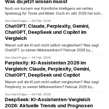
Was du jetzt wissen musst
ein Spiel zu beenden oder neu zu beginnen.
Noch vor kurzem war Künstliche Intelligenz ein nettes
Spielzeug für Texte und Bilder. Doch im Jahr 2026 hat sich
das Blatt gewendet: Wir sprechen nicht mehr über
Von Gerd Kopp
04 Feb. 2026
Chatbots, sondern über digitale Kollegen und
ChatGPT: Claude, Perplexity, Gemini,
personalisierte Wissenszentralen. Wer heute noch glaubt, KI
ChatGPT, DeepSeek und Copilot im
sei nur ein „besseres Google“, verpasst den Anschluss. Hier
Vergleich
sind
Warum soll die KI sich nicht selbst vergleichen? Was sagt
ChatGPT zu seinen Mitbewerbern? Februar 2026 by
gerds@gerds-it.de Artikel von ChatGPT im Februar 2026
Von Gerd Kopp
04 Feb. 2026
Funktionsumfang, DSGVO, Kosten – plus Vorteile & Kritik
Perplexity: KI‑Assistenten 2026 im
(EU-Perspektive) KI-Assistenten sind heute mehr als
Vergleich: Claude, Perplexity, Gemini,
„Textgeneratoren“. Je nach Anbieter bekommst du
ChatGPT, DeepSeek und Copilot
Recherche mit
Warum soll die KI sich nicht selbst vergleichen? Was sagt
Perplexity zu seinen Mitbewerbern? Februar 2026 by
gerds@gerds-it.de ein Artikel von Perplexity - Februar 2026
Von Gerd Kopp
04 Feb. 2026
Der Markt für generative KI ist 2026 deutlich gereift –
DeepSeek: KI-Assistenten-Vergleich
gleichzeitig aber unübersichtlicher geworden. Neben den
2026: Aktuelle Trends und Prognosen
„klassischen“ Assistenten Claude, ChatGPT und Gemini