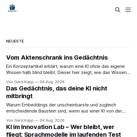
NEUESTE
Vom Aktenschrank ins Gedächtnis
Ein Konzeptartikel erklärt, warum eine KI ohne das eigene
Wissen halb blind bleibt. Dieser hier zeigt, wie das Wissen
tatsächlich hineinkommt — und wie ein Unternehmen es
Von Gerd Kopp
04 Aug. 2026
danach nutzt. Die Idee, einer KI das eigene
Das Gedächtnis, das deine KI nicht
Unternehmenswissen zugänglich zu machen, klingt nach
mitbringt
einem großen Projekt. Nach Monaten, Beratern, einer
Software-Einführung mit
Warum Embeddings der unscheinbarste und zugleich
entscheidende Baustein sind, wenn aus einer KI von der
Stange eine werden soll, die dein Geschäft kennt. Eine
Von Gerd Kopp
04 Aug. 2026
moderne Sprach-KI kann fast alles. Sie formuliert ein
KI im Innovation Lab – Wer bleibt, wer
Anschreiben, erklärt ein Steuerthema, schreibt
fliegt: Sprachmodelle im laufenden Test
Programmcode. Sie hat die halbe Bibliothek der Menschheit