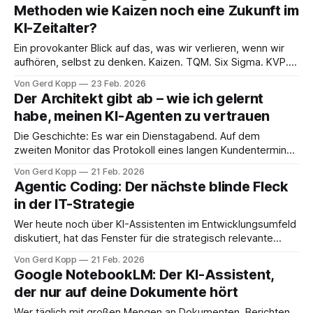
Methoden wie Kaizen noch eine Zukunft im
Videoüberwachung – geraten ins Visier. Dieser Artikel zeigt,
KI-Zeitalter?
warum das so ist, welche Einfallstore besonders gefährlich
sind und
Ein provokanter Blick auf das, was wir verlieren, wenn wir
aufhören, selbst zu denken. Kaizen. TQM. Six Sigma. KVP.
Wer diese Begriffe heute in einem Meeting ausspricht,
Von Gerd Kopp
23 Feb. 2026
erntet bestenfalls ein mildes Lächeln. „Das war doch früher."
Der Architekt gibt ab – wie ich gelernt
Und jetzt? Jetzt haben wir KI. Die macht das schneller,
habe, meinen KI-Agenten zu vertrauen
besser, günstiger – oder?
Die Geschichte: Es war ein Dienstagabend. Auf dem
zweiten Monitor das Protokoll eines langen Kundentermins
– NIS-2, Risikobewertung, die übliche Compliance-Litanei.
Von Gerd Kopp
21 Feb. 2026
Auf dem Hauptmonitor: ein halbfertiges Python-Script.
Agentic Coding: Der nächste blinde Fleck
Genau die Art Aufgabe, die man nach über dreißig Jahren
in der IT-Strategie
Entwicklungserfahrung im Schlaf erledigt – und genau
deshalb am meisten nervt. Weil
Wer heute noch über KI-Assistenten im Entwicklungsumfeld
diskutiert, hat das Fenster für die strategisch relevante
Frage bereits verpasst. Die Frage ist nicht mehr: Nutzen wir
Von Gerd Kopp
21 Feb. 2026
KI? Die Frage ist: Auf welcher Abstraktionsebene arbeiten
Google NotebookLM: Der KI-Assistent,
unsere Entwickler – und wer entscheidet das eigentlich?
der nur auf deine Dokumente hört
These #1 „GitHub Copilot war das Aufwärmen. Was jetzt
Wer täglich mit großen Mengen an Dokumenten, Berichten