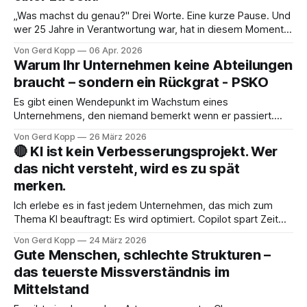
„Was machst du genau?" Drei Worte. Eine kurze Pause. Und
wer 25 Jahre in Verantwortung war, hat in diesem Moment
ein Problem – nicht weil die Antwort fehlt, sondern weil sie
Von Gerd Kopp
06 Apr. 2026
zu groß ist für eine Gesprächspause.
Warum Ihr Unternehmen keine Abteilungen
braucht – sondern ein Rückgrat - PSKO
Es gibt einen Wendepunkt im Wachstum eines
Unternehmens, den niemand bemerkt wenn er passiert.
Nicht weil er unwichtig wäre – sondern weil er sich anfühlt
Von Gerd Kopp
26 März 2026
wie Erfolg. Mehr Mitarbeiter, mehr Umsatz, mehr
🔴 KI ist kein Verbesserungsprojekt. Wer
Komplexität. Alles läuft, alle sind beschäftigt. Erst wenn eine
das nicht versteht, wird es zu spät
Schlüsselperson ausfällt, ein Audit ins Haus kommt oder ein
merken.
Wettbewerber
Ich erlebe es in fast jedem Unternehmen, das mich zum
Thema KI beauftragt: Es wird optimiert. Copilot spart Zeit
beim E-Mail-Schreiben. ChatGPT fasst Protokolle
Von Gerd Kopp
24 März 2026
zusammen. n8n automatisiert einen Workflow, der vorher
Gute Menschen, schlechte Strukturen –
drei Klicks gekostet hat. Die Leute sind zufrieden, der
das teuerste Missverständnis im
Vorstand nickt, und irgendwo in einem Reporting steht
Mittelstand