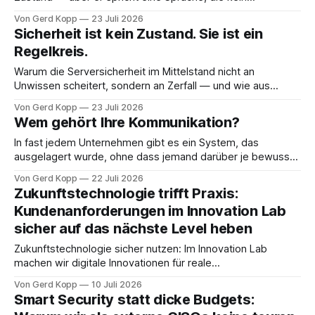
Geschäftsführer versteht. Wie man aus Maschinenzustand
Von Gerd Kopp
23 Juli 2026
eine Risikoposition macht, über die man entscheiden kann.
Sicherheit ist kein Zustand. Sie ist ein
Teil zwei. Im ersten Teil ging es um einen geschlossenen
Regelkreis.
Regelkreis: Ein Inventar, das weiß, was existiert. Eine
Automation, die
Warum die Serversicherheit im Mittelstand nicht an
Unwissen scheitert, sondern an Zerfall — und wie aus
Inventar, Automation und Überwachung ein System wird,
Von Gerd Kopp
23 Juli 2026
das sich selbst im sicheren Zustand hält. Fragen Sie einen
Wem gehört Ihre Kommunikation?
Geschäftsführer, ob seine Server abgesichert sind, und die
Antwort lautet fast immer: ja. Man hat den Dienstleister
In fast jedem Unternehmen gibt es ein System, das
damit
ausgelagert wurde, ohne dass jemand darüber je bewusst
entschieden hätte: die E-Mail. Sie läuft bei einem Provider,
Von Gerd Kopp
22 Juli 2026
bei Microsoft, bei Google — und die Frage, warum
Zukunftstechnologie trifft Praxis:
eigentlich dort, ist nie gestellt worden. Genau daran arbeite
Kundenanforderungen im Innovation Lab
ich mit meinen Kunden — und was
sicher auf das nächste Level heben
Zukunftstechnologie sicher nutzen: Im Innovation Lab
machen wir digitale Innovationen für reale
Kundenanforderungen nutzbar. Erfahren Sie, wie wir
Von Gerd Kopp
10 Juli 2026
wegweisende Technologien wie KI und Automation durch
Smart Security statt dicke Budgets:
„Security by Design“ risikoarm validieren – für Fortschritt