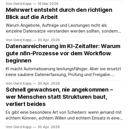
Bindung, ohne Großprojekt, ohne Berater-Folklore. Die
Von Gerd Kopp
18 Mai 2026
Ausgangslage kennt jeder Geschäftsführer im Mittelstand.
Mehrwert entsteht durch den richtigen
Ein Vorarbeiter, eine Servicekraft, ein Monteur kommt
Blick auf die Arbeit
abends von der Baustelle, vom Kunden, vom Einsatz
zurück, im Auto liegen drei zerknitterte Tagesberichtszettel.
Warum Angebote, Aufträge und Leistungen nicht als
Die
einzelne Datensätze verstanden werden sollten, sondern
als wachsende Vorgänge mit unterschiedlichen
Von Gerd Kopp
30 Apr. 2026
Anforderungen, Perspektiven und Folgeprozessen. Viele
Datenanreicherung im KI-Zeitalter: Warum
Unternehmen denken in getrennten Stationen: Ein Angebot
gute n8n-Prozesse vor dem Workflow
wird erstellt. Ein Auftrag wird angelegt. Eine Leistung wird
beginnen
geplant. Eine Arbeit wird ausgeführt. Stunden werden
erfasst. Bilder oder Nachweise
KI macht Automatisierung leistungsfähiger. Aber sie ersetzt
keine saubere Datenerfassung, Prüfung und Freigabe.
Gerade deshalb gewinnen Open-Source-Werkzeuge zur
Von Gerd Kopp
30 Apr. 2026
Datenanreicherung an Bedeutung. Automatisierung beginnt
Schnell gewachsen, nie angekommen –
oft mit einer technischen Frage: Wie kann ich diesen
wer Menschen statt Strukturen baut,
Prozess in n8n automatisieren? Das ist verständlich. n8n ist
verliert beides
ein starkes Werkzeug, um Systeme zu verbinden,
Es gibt eine besondere Art von Scheitern: wenn jemand mit
echtem Können, echtem Willen und echtem Einsatz in eine
Organisation geht – und nach achtzehn Monaten entweder
Von Gerd Kopp
30 Apr. 2026