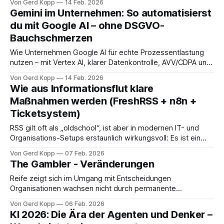
Von Gerd Kopp
14 Feb. 2026
und ohne Frust.
Gemini im Unternehmen: So automatisierst
du mit Google AI – ohne DSGVO-
Bauchschmerzen
Wie Unternehmen Google AI für echte Prozessentlastung
nutzen – mit Vertex AI, klarer Datenkontrolle, AVV/CDPA und
einer Automatisierung über n8n. Praxisnah, ohne Buzzword-
Von Gerd Kopp
14 Feb. 2026
Nebel.
Wie aus Informationsflut klare
Maßnahmen werden (FreshRSS + n8n +
Ticketsystem)
RSS gilt oft als „oldschool“, ist aber in modernen IT- und
Organisations-Setups erstaunlich wirkungsvoll: Es ist ein
standardisierter, algorithmusfreier Kanal, um Informationen
Von Gerd Kopp
07 Feb. 2026
aus vielen Quellen zuverlässig einzusammeln. In
The Gambler - Veränderungen
Kombination mit FreshRSS als Sammel- und Filterinstanz,
n8n als Automations-Engine und einem Ticketsystem als
Reife zeigt sich im Umgang mit Entscheidungen
verbindlichem Prozess-Backlog entsteht daraus ein
Organisationen wachsen nicht durch permanente
Bewegung, sondern durch kluge Entscheidungen zur
Von Gerd Kopp
06 Feb. 2026
richtigen Zeit. Führung zeigt sich dort, wo nicht nur neue
KI 2026: Die Ära der Agenten und Denker –
Karten verteilt werden – sondern wo jemand den Mut hat,