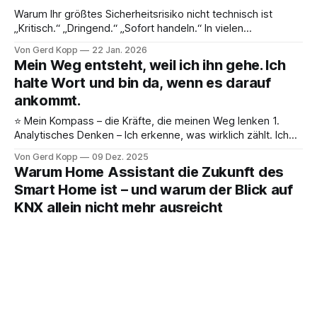
Warum Ihr größtes Sicherheitsrisiko nicht technisch ist
„Kritisch.“ „Dringend.“ „Sofort handeln.“ In vielen
Unternehmen ist Sicherheit zu einer Dauerwarnstufe
Von Gerd Kopp
22 Jan. 2026
geworden. Alles ist wichtig. Alles ist dringend. Alles ist
Mein Weg entsteht, weil ich ihn gehe. Ich
potenziell kritisch. Und genau deshalb passiert das
halte Wort und bin da, wenn es darauf
Gefährlichste überhaupt: Man hört nicht mehr richtig hin. Das
ankommt.
Paradox moderner Sicherheit Noch nie standen
⭐ Mein Kompass – die Kräfte, die meinen Weg lenken 1.
Analytisches Denken – Ich erkenne, was wirklich zählt. Ich
sehe Muster, Zusammenhänge und Ursachen. Ich finde den
Von Gerd Kopp
09 Dez. 2025
Kern eines Problems, bevor andere wissen, wo sie
Warum Home Assistant die Zukunft des
anfangen sollen. 2. Standfestigkeit – Ich stehe, wenn andere
Smart Home ist – und warum der Blick auf
wanken. Ich bleibe stabil, auch wenn es schwierig wird.
KNX allein nicht mehr ausreicht
Smart Home entwickelt sich rasant – und während Europa
traditionell auf KNX setzt, bestimmen heute vor allem zwei
Kräfte die globale Entwicklung: China und die USA. Wer
Von Gerd Kopp
08 Dez. 2025
verstehen möchte, wohin sich der Markt bewegt und
CONNECTED SPACES: Der moderne Weg
welche Technologien langfristig relevant bleiben, muss über
zu Smarthome, Smart Building und
den europäischen Tellerrand hinausblicken. In diesem
intelligenter Gebäudesteuerung
Artikel zeige ich,