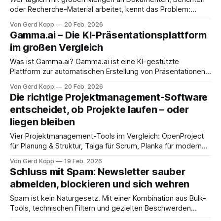
oder Recherche-Material arbeitet, kennt das Problem:
Informationen sind verteilt, unstrukturiert und schwer zu
Von Gerd Kopp
20 Feb. 2026
verknüpfen. Google NotebookLM verspricht, genau das zu
Gamma.ai – Die KI-Präsentationsplattform
lösen – und hält dieses Versprechen in vielen Fällen
im großen Vergleich
überraschend gut. Was ist Google NotebookLM?
NotebookLM wurde im Mai 2023 unter dem
Was ist Gamma.ai? Gamma.ai ist eine KI-gestützte
Plattform zur automatischen Erstellung von Präsentationen,
Dokumenten und Webseiten. Anders als klassische
Von Gerd Kopp
20 Feb. 2026
Präsentationstools wie PowerPoint oder Google Slides
Die richtige Projektmanagement-Software
setzt Gamma auf einen „Prompt-first"-Ansatz: Man gibt ein
entscheidet, ob Projekte laufen – oder
Thema oder eine Gliederung ein – und bekommt innerhalb
liegen bleiben
von Sekunden eine
Vier Projektmanagement-Tools im Vergleich: OpenProject
für Planung & Struktur, Taiga für Scrum, Planka für modernes
Kanban, Wekan für Open-Source-Kanban. Plus: Warum
Von Gerd Kopp
19 Feb. 2026
Nextcloud als zentrale Dateiablage Projekte spürbar
Schluss mit Spam: Newsletter sauber
sauberer macht.
abmelden, blockieren und sich wehren
Spam ist kein Naturgesetz. Mit einer Kombination aus Bulk-
Tools, technischen Filtern und gezielten Beschwerden
bekommst du die Kontrolle zurück – ohne tägliches Löschen