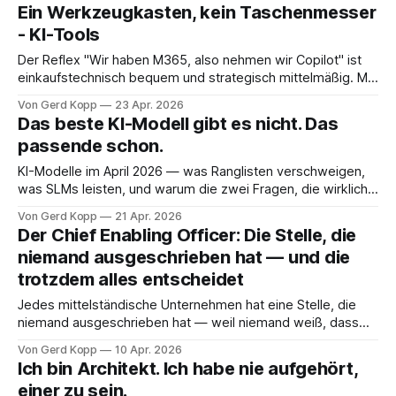
weg ist oder als Enttäuschung gilt. Nicht wegen ihm. Wegen
Ein Werkzeugkasten, kein Taschenmesser
dem, was ihn umgab. Nur wird das selten so benannt. Ich
- KI-Tools
sehe dieses Muster
Der Reflex "Wir haben M365, also nehmen wir Copilot" ist
einkaufstechnisch bequem und strategisch mittelmäßig. Mit
MCP als universellem Stecker wird Best-of-Breed bei KI-
Von Gerd Kopp
23 Apr. 2026
Tools wieder tragfähig. Warum Claude, Antigravity, Comet
Das beste KI-Modell gibt es nicht. Das
und Le Chat nicht konkurrieren, sondern in denselben
passende schon.
Kasten gehören.
KI-Modelle im April 2026 — was Ranglisten verschweigen,
was SLMs leisten, und warum die zwei Fragen, die wirklich
zählen, "was soll es tun" und "wo läuft es" heißen.
Von Gerd Kopp
21 Apr. 2026
Der Chief Enabling Officer: Die Stelle, die
niemand ausgeschrieben hat — und die
trotzdem alles entscheidet
Jedes mittelständische Unternehmen hat eine Stelle, die
niemand ausgeschrieben hat — weil niemand weiß, dass
sie fehlt. Dieser Artikel beschreibt, warum die fehlende
Von Gerd Kopp
10 Apr. 2026
Verbindung zwischen Sicherheit, Wertschöpfung und
Ich bin Architekt. Ich habe nie aufgehört,
strategischer Steuerung kein Methoden-, sondern ein
einer zu sein.
Führungsproblem ist.