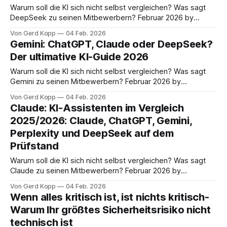
haben sich
Warum soll die KI sich nicht selbst vergleichen? Was sagt
DeepSeek zu seinen Mitbewerbern? Februar 2026 by
gerds@gerds-it.de ein Artikel von DeepSeek - Februar
Von Gerd Kopp
04 Feb. 2026
2026: Einleitung: Die KI-Landschaft im Wandel Wir schreiben
Gemini: ChatGPT, Claude oder DeepSeek?
das Jahr 2026, und die KI-Landschaft befindet sich in einer
Der ultimative KI-Guide 2026
dynamischen Übergangsphase. Die anfängliche
Warum soll die KI sich nicht selbst vergleichen? Was sagt
Gemini zu seinen Mitbewerbern? Februar 2026 by
gerds@gerds-it.de Artikel von Gemini - Februar 2026
Von Gerd Kopp
04 Feb. 2026
Einleitung Noch vor zwei Jahren war die Welt der
Claude: KI-Assistenten im Vergleich
Künstlichen Intelligenz überschaubar: Wer „KI“ sagte, meinte
2025/2026: Claude, ChatGPT, Gemini,
meist ChatGPT. Doch Anfang 2026 gleicht der Markt
Perplexity und DeepSeek auf dem
Prüfstand
Warum soll die KI sich nicht selbst vergleichen? Was sagt
Claude zu seinen Mitbewerbern? Februar 2026 by
gerds@gerds-it.de Artikel von Claude - Februar 2026
Von Gerd Kopp
04 Feb. 2026
Funktionsumfang, Kosten und DSGVO-Konformität – Ein
Wenn alles kritisch ist, ist nichts kritisch-
umfassender Vergleich für IT-Profis und Entscheider
Warum Ihr größtes Sicherheitsrisiko nicht
Einleitung: Die KI-Landschaft wird komplexer Künstliche
technisch ist
Intelligenz ist längst kein