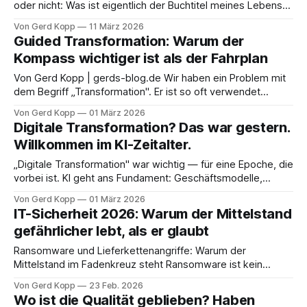
oder nicht: Was ist eigentlich der Buchtitel meines Lebens?
Nicht was ich erreicht habe. Nicht welchen Titel ich trage.
Von Gerd Kopp
11 März 2026
Sondern was bleibt, wenn man alles Äußere wegdenkt. Die
Guided Transformation: Warum der
Frage nach dem Sinn, nach der Haltung, nach dem, wofür
Kompass wichtiger ist als der Fahrplan
man wirklich steht. Nicht
Von Gerd Kopp | gerds-blog.de Wir haben ein Problem mit
dem Begriff „Transformation". Er ist so oft verwendet
worden, so oft bebildert mit Schmetterlingsmetaphern und
Von Gerd Kopp
01 März 2026
Sunrise-Folien, dass er seinen Inhalt fast vollständig
Digitale Transformation? Das war gestern.
verloren hat. Transformation ist heute ein Versprechen, das
Willkommen im KI-Zeitalter.
Projekte schmückt – und ein Vorwurf, der bleibt,
„Digitale Transformation" war wichtig — für eine Epoche, die
vorbei ist. KI geht ans Fundament: Geschäftsmodelle,
Führung, Berufsbilder. Wer das mit alten Methoden angeht,
Von Gerd Kopp
01 März 2026
läuft das falsche Rennen.
IT-Sicherheit 2026: Warum der Mittelstand
gefährlicher lebt, als er glaubt
Ransomware und Lieferkettenangriffe: Warum der
Mittelstand im Fadenkreuz steht Ransomware ist kein
Ausnahmefall mehr, sondern Alltag im digitalen Deutschland.
Von Gerd Kopp
23 Feb. 2026
Besonders kleine und mittlere Unternehmen sowie ihre
Wo ist die Qualität geblieben? Haben
Dienstleister – von IT bis ERP, Logistik oder