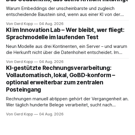
Unternehmenswissen zugänglich zu machen, klingt nach
einem großen Projekt. Nach Monaten, Beratern, einer
Warum Embeddings der unscheinbarste und zugleich
Software-Einführung mit
entscheidende Baustein sind, wenn aus einer KI von der
Stange eine werden soll, die dein Geschäft kennt. Eine
Von Gerd Kopp
04 Aug. 2026
moderne Sprach-KI kann fast alles. Sie formuliert ein
KI im Innovation Lab – Wer bleibt, wer fliegt:
Anschreiben, erklärt ein Steuerthema, schreibt
Sprachmodelle im laufenden Test
Programmcode. Sie hat die halbe Bibliothek der Menschheit
gelesen. Nur eines weiß
Neun Modelle aus drei Kontinenten, ein Server – und warum
die Herkunft nicht über die Datenhoheit entscheidet. Im
Innovation Lab validieren wir lokale Sprachmodelle nach
Von Gerd Kopp
04 Aug. 2026
Einsatzzweck: Welches Modell löst welche Aufgabe mit der
KI-gestützte Rechnungsverarbeitung:
besten Balance aus Qualität, Geschwindigkeit und
Vollautomatisch, lokal, GoBD-konform –
Ressourcenbedarf? Nicht jedes Modell taugt für jede
optional erweiterbar zum zentralen
Aufgabe – und ein 14B-Reasoner
Posteingang
Rechnungen manuell abtippen gehört der Vergangenheit an.
Wer täglich hunderte Belege verarbeitet, sucht nach
maximaler Automatisierung – möchte sensible Finanzdaten
Von Gerd Kopp
04 Aug. 2026
jedoch ungern in öffentliche Cloud-KIs hochladen. Die
Lösung ist ein komplett lokaler, ausfallsicherer Open-
Source-Stack, der moderne Vision-LLMs mit etablierten