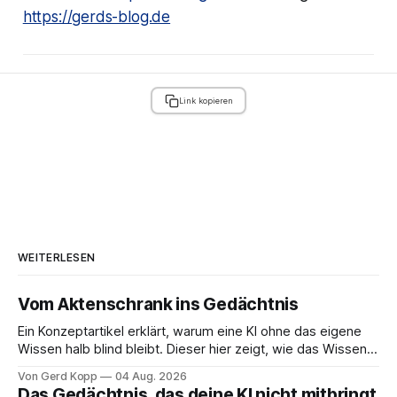
https://gerds-blog.de
Link kopieren
WEITERLESEN
Vom Aktenschrank ins Gedächtnis
Ein Konzeptartikel erklärt, warum eine KI ohne das eigene
Wissen halb blind bleibt. Dieser hier zeigt, wie das Wissen
tatsächlich hineinkommt — und wie ein Unternehmen es
Von Gerd Kopp
04 Aug. 2026
danach nutzt. Die Idee, einer KI das eigene
Das Gedächtnis, das deine KI nicht mitbringt